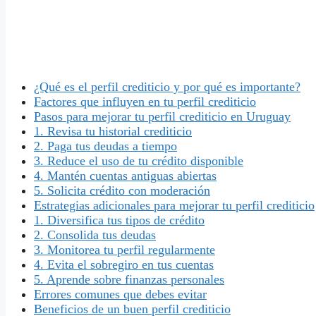
¿Qué es el perfil crediticio y por qué es importante?
Factores que influyen en tu perfil crediticio
Pasos para mejorar tu perfil crediticio en Uruguay
1. Revisa tu historial crediticio
2. Paga tus deudas a tiempo
3. Reduce el uso de tu crédito disponible
4. Mantén cuentas antiguas abiertas
5. Solicita crédito con moderación
Estrategias adicionales para mejorar tu perfil crediticio
1. Diversifica tus tipos de crédito
2. Consolida tus deudas
3. Monitorea tu perfil regularmente
4. Evita el sobregiro en tus cuentas
5. Aprende sobre finanzas personales
Errores comunes que debes evitar
Beneficios de un buen perfil crediticio