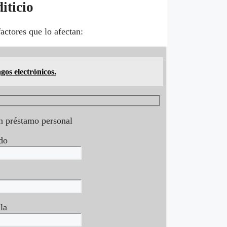
iticio
factores que lo afectan:
os electrónicos.
un préstamo personal
do
la